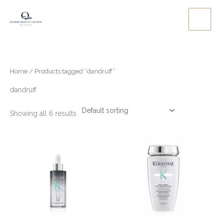
Skip
to
content
Home
/ Products tagged “dandruff”
dandruff
Showing all 6 results