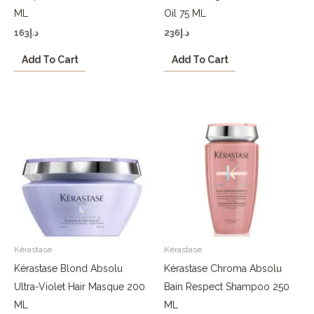
ML
Oil 75 ML
163
د.إ
236
د.إ
Add To Cart
Add To Cart
Kérastase
Kérastase
Kérastase Blond Absolu
Kérastase Chroma Absolu
Ultra-Violet Hair Masque 200
Bain Respect Shampoo 250
ML
ML