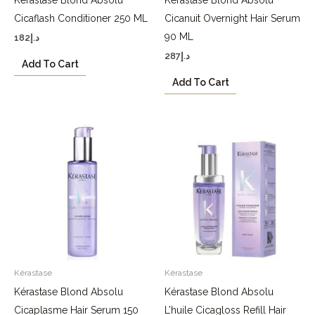
Cicaflash Conditioner 250 ML
Cicanuit Overnight Hair Serum
90 ML
182
د.إ
287
د.إ
Add To Cart
Add To Cart
Kérastase
Kérastase
Kérastase Blond Absolu
Kérastase Blond Absolu
Cicaplasme Hair Serum 150
L’huile Cicagloss Refill Hair