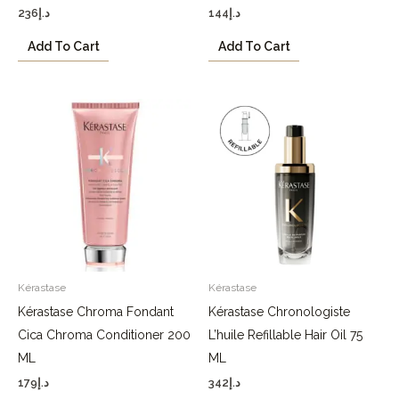
236
د.إ
144
د.إ
Add To Cart
Add To Cart
Kérastase
Kérastase
Kérastase Chroma Fondant
Kérastase Chronologiste
Cica Chroma Conditioner 200
L’huile Refillable Hair Oil 75
ML
ML
179
د.إ
342
د.إ